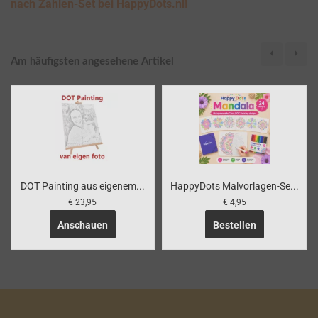
nach Zahlen-Set bei HappyDots.nl!
Am häufigsten angesehene Artikel
DOT Painting aus eigenem...
HappyDots Malvorlagen-Se...
€ 23,95
€ 4,95
Anschauen
Bestellen