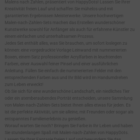
Malens nach Zahlen, präsentiert von HappyDots! Lassen Sie Ihrer
Kreativität freien Lauf und schaffen Sie mühelos und mit
garantierten Ergebnissen Meisterwerke. Unsere hochwertigen
Malen-nach-Zahlen-Sets machen das Erstellen wunderschöner
Kunstwerke sowohl für Anfänger als auch für erfahrene Künstler zu
einem einfachen und unterhaltsamen Prozess.
Jedes Set enthält alles, was Sie brauchen, um sofort loslegen zu
können: eine vorgedruckte Vorlage Leinwand mit nummerierten
Boxen, einem Satz professioneller Acrylfarben in leuchtenden
Farben, einer Auswahl feiner Pinsel und einer ausführlichen
Anleitung. Füllen Sie einfach die nummerierten Felder mit den
entsprechenden Farben aus und Ihr Bild wird im Handumdrehen
zum Leben erweckt!
Ob Sie sich für eine wunderschöne Landschaft, ein niedliches Tier
oder ein atemberaubendes Porträt entscheiden, unsere Sammlung
von Malen-nach-Zahlen-Sets bietet Ihnen alles etwas für jeden. Es
ist die perfekte Aktivität, um sie alleine, mit Freunden oder sogar als
entspanntes Familienerlebnis zu genießen.
Worauf warten Sie noch? Bringen Sie Farbe in Ihr Leben und haben
Sie stundenlangen Spaß mit Malen-nach-Zahlen von HappyDots.
Lassen Sie Ihrer Fantasie freien Lauf und bewundern Sie das