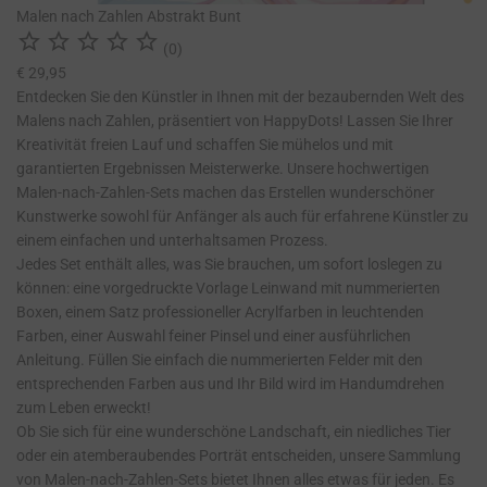
Malen nach Zahlen Abstrakt Bunt





(0)
€ 29,95
Entdecken Sie den Künstler in Ihnen mit der bezaubernden Welt des
Malens nach Zahlen, präsentiert von HappyDots! Lassen Sie Ihrer
Kreativität freien Lauf und schaffen Sie mühelos und mit
garantierten Ergebnissen Meisterwerke. Unsere hochwertigen
Malen-nach-Zahlen-Sets machen das Erstellen wunderschöner
Kunstwerke sowohl für Anfänger als auch für erfahrene Künstler zu
einem einfachen und unterhaltsamen Prozess.
Jedes Set enthält alles, was Sie brauchen, um sofort loslegen zu
können: eine vorgedruckte Vorlage Leinwand mit nummerierten
Boxen, einem Satz professioneller Acrylfarben in leuchtenden
Farben, einer Auswahl feiner Pinsel und einer ausführlichen
Anleitung. Füllen Sie einfach die nummerierten Felder mit den
entsprechenden Farben aus und Ihr Bild wird im Handumdrehen
zum Leben erweckt!
Ob Sie sich für eine wunderschöne Landschaft, ein niedliches Tier
oder ein atemberaubendes Porträt entscheiden, unsere Sammlung
von Malen-nach-Zahlen-Sets bietet Ihnen alles etwas für jeden. Es