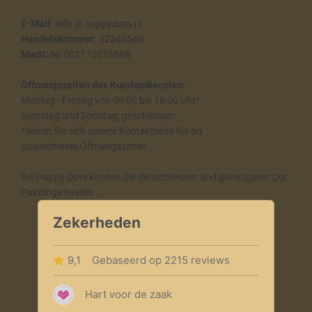
E-Mail:
info @ happydots.nl
Handelskammer:
52243540
MwSt:
NL002170878B08
Öffnungszeiten des Kundendienstes:
Montag - Freitag von 09:00 bis 16:00 Uhr*
Samstag und Sonntag: geschlossen
*Sehen Sie sich unsere Kontaktseite für an
abweichende Öffnungszeiten
Bei Happy Dots können Sie die schönsten und günstigsten Dot
Paintings kaufen